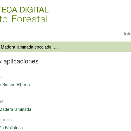
Ini
Madera laminada encolada. Usos y aplicaciones
 aplicaciones
s
Barker, Alberto
as
Madera laminada
iones
ón Biblioteca