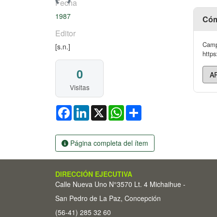
Fecha
1987
Cóm
Editor
Camp
[s.n.]
https
0
Visitas
Facebook
LinkedIn
X
WhatsApp
Share
Página completa del ítem
DIRECCIÓN EJECUTIVA
Calle Nueva Uno N°3570 Lt. 4 Michaihue -
San Pedro de La Paz, Concepción
(56-41) 285 32 60