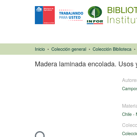
Inicio
Colección general
Colección Biblioteca
Madera laminada encolada. Usos y
Autore
Campos 
Materi
Artículo de
Chile
-
revista
Colecc
Cargando...
Colecci