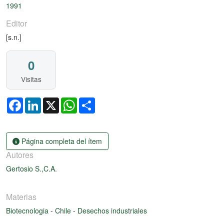
1991
Editor
[s.n.]
0
Visitas
Facebook
LinkedIn
X
WhatsApp
Share
Página completa del ítem
Autores
Gertosio S.,C.A.
Materias
Biotecnologia
-
Chile
-
Desechos industriales