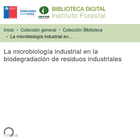
Inicio
Colección general
Colección Biblioteca
La microbiología industrial en la biodegradación de residuos industriales
La microbiología industrial en la
biodegradación de residuos industriales
Artículo de revista
ndo...
Fecha