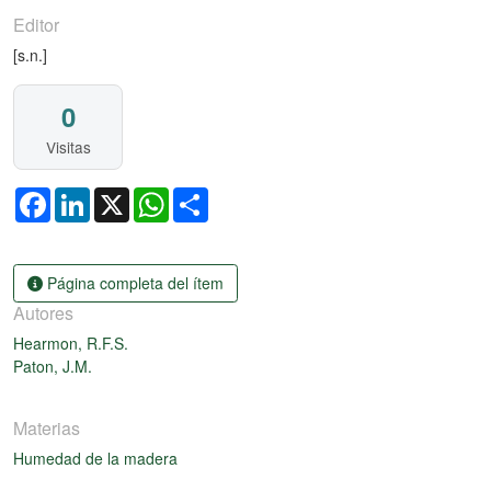
Editor
[s.n.]
0
Visitas
Facebook
LinkedIn
X
WhatsApp
Share
Página completa del ítem
Autores
Hearmon, R.F.S.
Paton, J.M.
Materias
Humedad de la madera