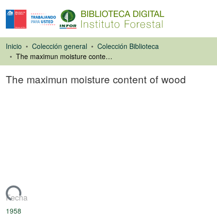
Inicio
Colección general
Colección Biblioteca
The maximun moisture content of wood
The maximun moisture content of wood
Artículo de revista
rgando...
Fecha
1958