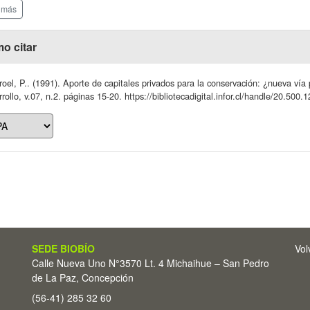
 más
o citar
rroel, P.. (1991). Aporte de capitales privados para la conservación: ¿nueva ví
rollo, v.07, n.2. páginas 15-20. https://bibliotecadigital.infor.cl/handle/20.500
SEDE BIOBÍO
Vol
Calle Nueva Uno N°3570 Lt. 4 Michaihue – San Pedro
de La Paz, Concepción
(56-41) 285 32 60