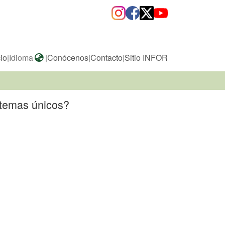
cio
|
Idioma
|
Conócenos
|
Contacto
|
Sitio INFOR
stemas únicos?