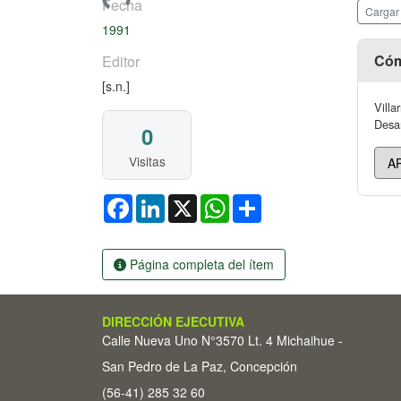
Fecha
Cargar
1991
Cóm
Editor
[s.n.]
Villa
Desar
0
Visitas
Facebook
LinkedIn
X
WhatsApp
Share
Página completa del ítem
DIRECCIÓN EJECUTIVA
Calle Nueva Uno N°3570 Lt. 4 Michaihue -
San Pedro de La Paz, Concepción
(56-41) 285 32 60