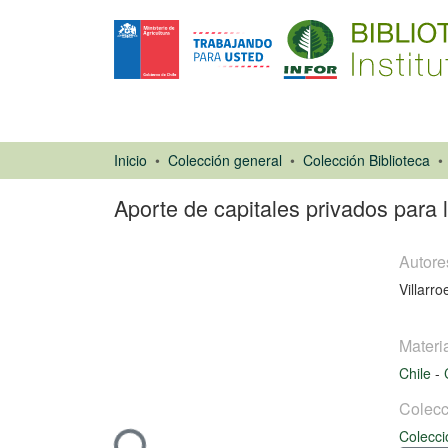
Inicio
Colección general
Colección Biblioteca
Aporte de capitales privados para
Autore
Villarroe
Materi
Artículo de
Chile
-
revista
Colecc
Colecci
Cargando...