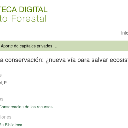
Ini
Aporte de capitales privados para la conservación: ¿nueva vía para salvar ecosistemas únicos?
 la conservación: ¿nueva vía para salvar ecosi
s
l, P.
as
Conservacion de los recursos
iones
ón Biblioteca