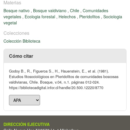
Materias
Bosque nativo
,
Bosque valdiviano
,
Chile
,
Comunidades
vegetales
,
Ecologia forestal
,
Helechos
,
Pteridofitos
,
Sociologia
vegetal
Colecciones
Colección Biblioteca
Cómo citar
Godoy B., R., Figueroa S., H., Hauenstein, E., et al. (1981).
Estudios fitosociológicos en Pteridofitos de comunidades boscosas
valdivianas, Chile. Bosque, v.04, n.1. páginas 012-024.
https://bibliotecadigital.infor.cl/handle/20.500.12220/8770
DIRECCIÓN EJECUTIVA