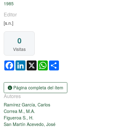
1985
Editor
[s.n.]
0
Visitas
Facebook
LinkedIn
X
WhatsApp
Share
Página completa del ítem
Autores
Ramírez García, Carlos
Correa M., M.A.
Figueroa S., H.
San Martín Acevedo, José