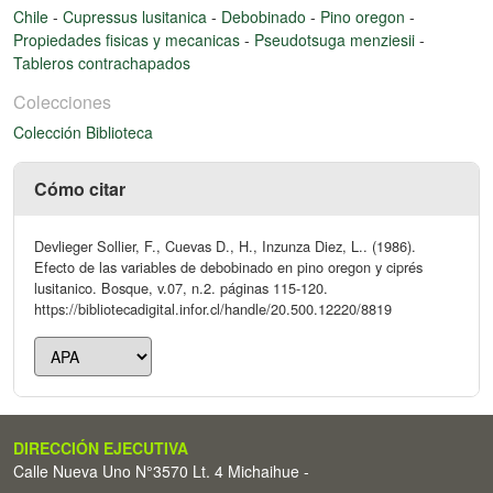
Chile
-
Cupressus lusitanica
-
Debobinado
-
Pino oregon
-
Propiedades fisicas y mecanicas
-
Pseudotsuga menziesii
-
Tableros contrachapados
Colecciones
Colección Biblioteca
Cómo citar
Devlieger Sollier, F., Cuevas D., H., Inzunza Diez, L.. (1986).
Efecto de las variables de debobinado en pino oregon y ciprés
lusitanico. Bosque, v.07, n.2. páginas 115-120.
https://bibliotecadigital.infor.cl/handle/20.500.12220/8819
DIRECCIÓN EJECUTIVA
Calle Nueva Uno N°3570 Lt. 4 Michaihue -