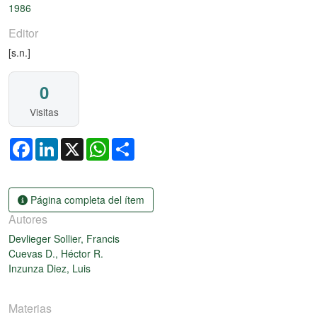
1986
Editor
[s.n.]
0
Visitas
Facebook
LinkedIn
X
WhatsApp
Share
Página completa del ítem
Autores
Devlieger Sollier, Francis
Cuevas D., Héctor R.
Inzunza Diez, Luis
Materias