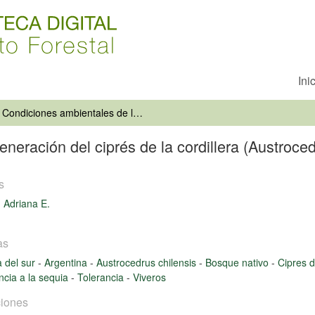
Ini
Condiciones ambientales de la regeneración del ciprés de la cordillera (Austrocedrus chilensis)
neración del ciprés de la cordillera (Austroced
s
 Adriana E.
as
 del sur
-
Argentina
-
Austrocedrus chilensis
-
Bosque nativo
-
Cipres d
ncia a la sequia
-
Tolerancia
-
Viveros
iones