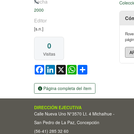
Cargando...
Fecha
Colecci
2000
Cóm
Editor
[s.n.]
Rover
págin
0
Visitas
Facebook
LinkedIn
X
WhatsApp
Share
Página completa del ítem
DIRECCIÓN EJECUTIVA
Calle Nueva Uno N°3570 Lt. 4 Michaihue -
San Pedro de La Paz, Concepción
(56-41) 285 32 60