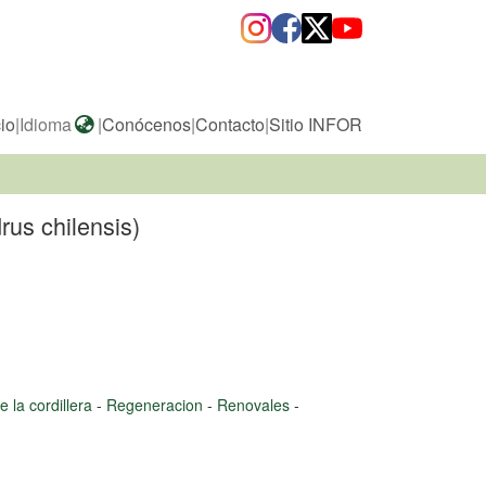
cio
|
Idioma
|
Conócenos
|
Contacto
|
Sitio INFOR
rus chilensis)
e la cordillera
-
Regeneracion
-
Renovales
-