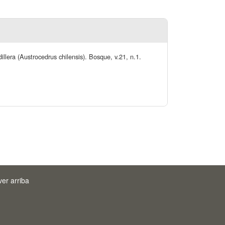
llera (Austrocedrus chilensis). Bosque, v.21, n.1.
ver arriba