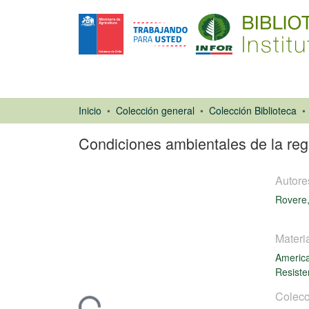
Inicio
Colección general
Colección Biblioteca
Condiciones ambientales de la rege
Autore
Rovere,
Materi
Artículo de
America
revista
Resiste
Colecc