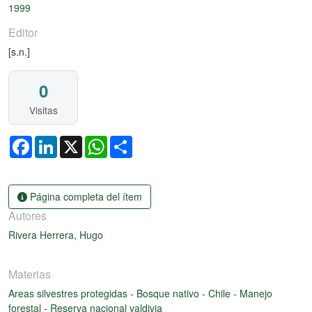
1999
Editor
[s.n.]
0
Visitas
Facebook
LinkedIn
X
WhatsApp
Share
Página completa del ítem
Autores
Rivera Herrera, Hugo
Materias
Areas silvestres protegidas
-
Bosque nativo
-
Chile
-
Manejo
forestal
-
Reserva nacional valdivia