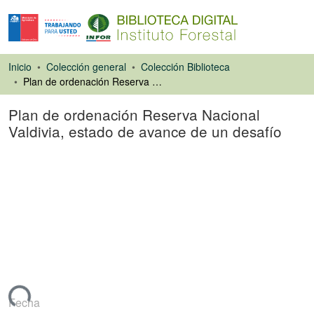
Inicio
Colección general
Colección Biblioteca
Plan de ordenación Reserva Nacional Valdivia, estado de avance de un desafío
Plan de ordenación Reserva Nacional
Valdivia, estado de avance de un desafío
Artículo de revista
gando...
Fecha