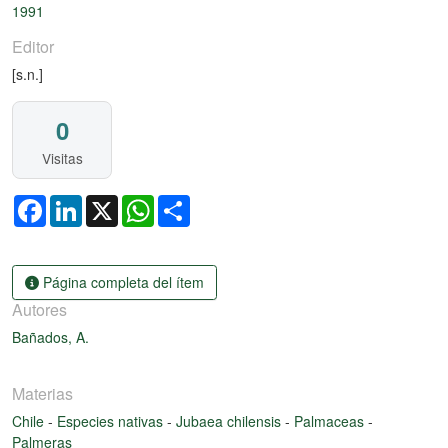
1991
Editor
[s.n.]
0
Visitas
Facebook
LinkedIn
X
WhatsApp
Share
Página completa del ítem
Autores
Bañados, A.
Materias
Chile
-
Especies nativas
-
Jubaea chilensis
-
Palmaceas
-
Palmeras