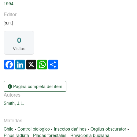
1994
Editor
[s.n.]
0
Visitas
Facebook
LinkedIn
X
WhatsApp
Share
Página completa del ítem
Autores
Smith, J.L.
Materias
Chile
-
Control biologico
-
Insectos dañinos
-
Orgilus obscurator
-
Pinus radiata
-
Plagas forestales
-
Rhyacionia buoliana