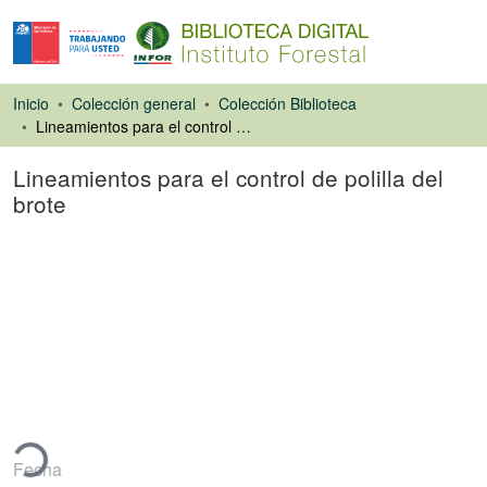
Inicio
Colección general
Colección Biblioteca
Lineamientos para el control de polilla del brote
Lineamientos para el control de polilla del
brote
Artículo de revista
ando...
Fecha