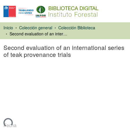
Inicio
Colección general
Colección Biblioteca
Second evaluation of an international series of teak provenance trials
Second evaluation of an international series
of teak provenance trials
Libro
ando...
Fecha