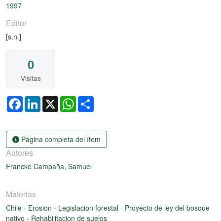
1997
Editor
[s.n.]
0
Visitas
Facebook
LinkedIn
X
WhatsApp
Share
Página completa del ítem
Autores
Francke Campaña, Samuel
Materias
Chile
-
Erosion
-
Legislacion forestal
-
Proyecto de ley del bosque
nativo
-
Rehabilitacion de suelos