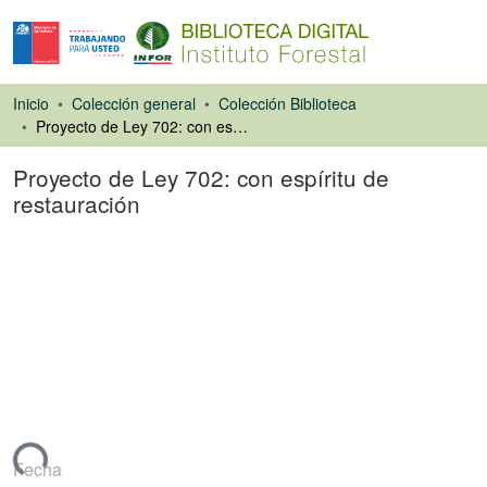
Inicio
Colección general
Colección Biblioteca
Proyecto de Ley 702: con espíritu de restauración
Proyecto de Ley 702: con espíritu de
restauración
Artículo de revista
gando...
Fecha