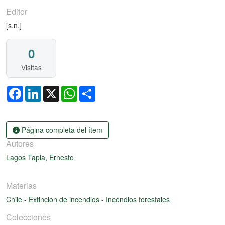
Editor
[s.n.]
0
Visitas
Facebook
LinkedIn
X
WhatsApp
Share
Página completa del ítem
Autores
Lagos Tapia, Ernesto
Materias
Chile
-
Extincion de incendios
-
Incendios forestales
Colecciones