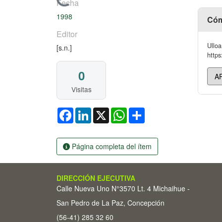
Cargando...
Fecha
1998
Cóm
Editor
Ulloa
[s.n.]
https
0
Visitas
Facebook
LinkedIn
X
WhatsApp
Share
Página completa del ítem
DIRECCIÓN EJECUTIVA
Calle Nueva Uno N°3570 Lt. 4 Michaihue -
San Pedro de La Paz, Concepción
(56-41) 285 32 60