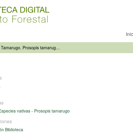
Ini
Tamarugo. Prosopis tamarugo Phil
s
.
as
Especies nativas
-
Prosopis tamarugo
iones
ón Biblioteca