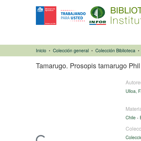
Inicio
Colección general
Colección Biblioteca
Tamarugo. Prosopis tamarugo Phil
Autore
Ulloa, F
Materi
Artículo de
Chile
-
revista
Colecc
Colecci