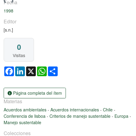
ando...
Fecha
1998
Editor
[s.n.]
0
Visitas
Facebook
LinkedIn
X
WhatsApp
Share
Página completa del ítem
Materias
Acuerdos ambientales
-
Acuerdos internacionales
-
Chile
-
Conferencia de lisboa
-
Criterios de manejo sustentable
-
Europa
-
Manejo sustentable
Colecciones