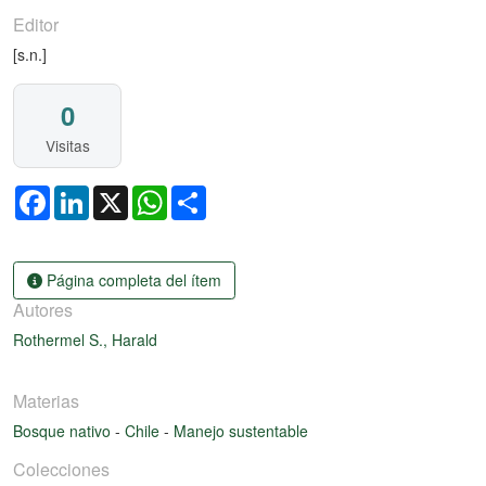
Editor
[s.n.]
0
Visitas
Facebook
LinkedIn
X
WhatsApp
Share
Página completa del ítem
Autores
Rothermel S., Harald
Materias
Bosque nativo
-
Chile
-
Manejo sustentable
Colecciones