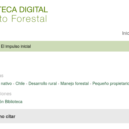
Ini
El impulso inicial
as
 nativo
-
Chile
-
Desarrollo rural
-
Manejo forestal
-
Pequeño propietari
iones
ón Biblioteca
o citar