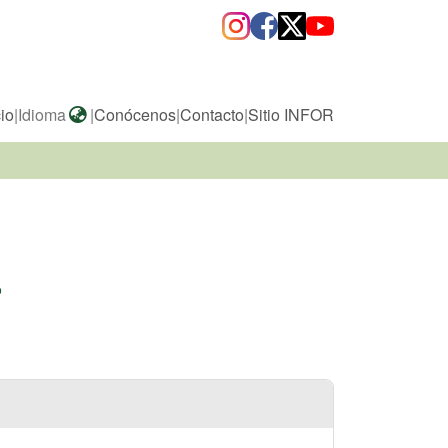
cio
|
Idioma
|
Conócenos
|
Contacto
|
Sitio INFOR
o