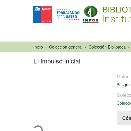
Inicio
Colección general
Colección Biblioteca
El impulso inicial
Materi
Bosque
Colecc
Colecci
Artículo de
revista
Cargando...
Cóm