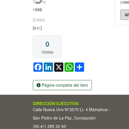
Fecha
(1998
1998
Editor
[s.n.]
0
Visitas
Facebook
LinkedIn
X
WhatsApp
Share
Página completa del ítem
DIRECCIÓN EJECUTIVA
Calle Nueva Uno N°3570 Lt. 4 Michaihue -
San Pedro de La Paz, Concepción
(56-41) 285 32 60