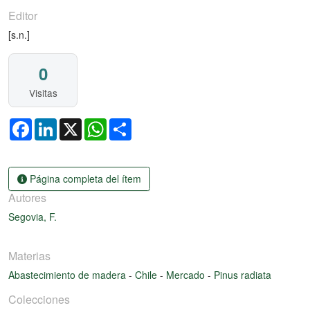
Editor
[s.n.]
0
Visitas
Facebook
LinkedIn
X
WhatsApp
Share
Página completa del ítem
Autores
Segovia, F.
Materias
Abastecimiento de madera
-
Chile
-
Mercado
-
Pinus radiata
Colecciones