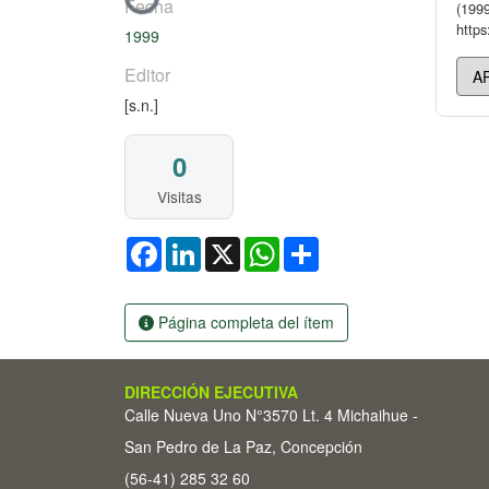
Cargando...
Fecha
(1999
https
1999
Editor
[s.n.]
0
Visitas
Facebook
LinkedIn
X
WhatsApp
Share
Página completa del ítem
DIRECCIÓN EJECUTIVA
Calle Nueva Uno N°3570 Lt. 4 Michaihue -
San Pedro de La Paz, Concepción
(56-41) 285 32 60