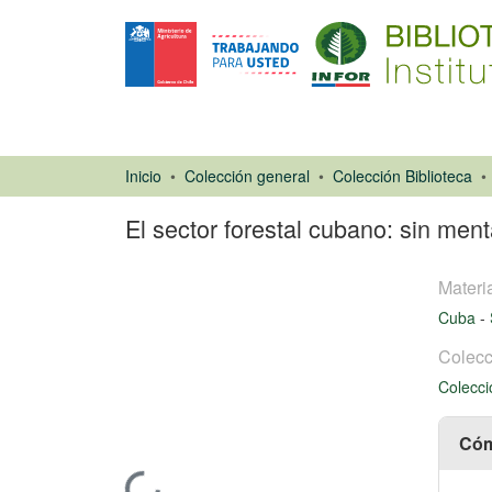
Inicio
Colección general
Colección Biblioteca
El sector forestal cubano: sin ment
Materi
Cuba
-
Colecc
Colecci
Artículo de
revista
Cóm