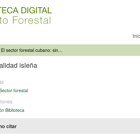
Ini
El sector forestal cubano: sin mentalidad isleña
alidad isleña
as
Sector forestal
iones
ón Biblioteca
o citar