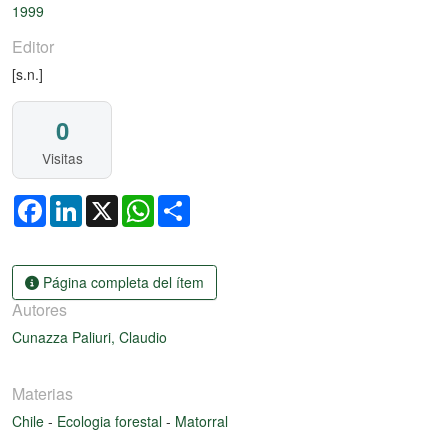
1999
Editor
[s.n.]
0
Visitas
Facebook
LinkedIn
X
WhatsApp
Share
Página completa del ítem
Autores
Cunazza Paliuri, Claudio
Materias
Chile
-
Ecologia forestal
-
Matorral