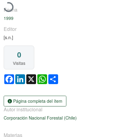
Fecha
1999
Editor
[s.n.]
0
Visitas
Facebook
LinkedIn
X
WhatsApp
Share
Página completa del ítem
Autor institucional
Corporación Nacional Forestal (Chile)
Materias