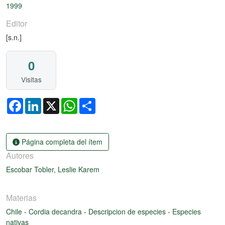
1999
Editor
[s.n.]
0
Visitas
Facebook
LinkedIn
X
WhatsApp
Share
Página completa del ítem
Autores
Escobar Tobler, Leslie Karem
Materias
Chile
-
Cordia decandra
-
Descripcion de especies
-
Especies
nativas