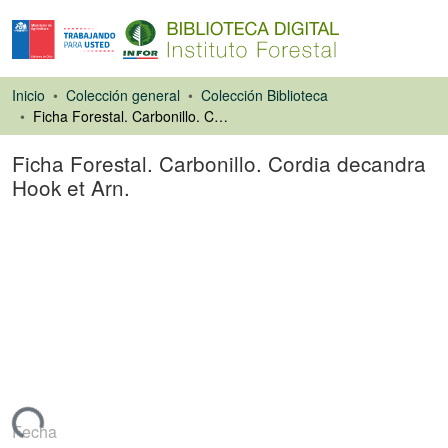
Inicio
Colección general
Colección Biblioteca
Ficha Forestal. Carbonillo. Cordia decandra Hook et Arn.
Ficha Forestal. Carbonillo. Cordia decandra
Hook et Arn.
Artículo de revista
Cargando...
Fecha