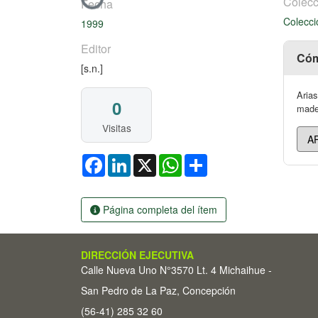
Cargando...
Colecc
Fecha
Colecci
1999
Editor
Cóm
[s.n.]
Arias
0
mader
Visitas
Facebook
LinkedIn
X
WhatsApp
Share
Página completa del ítem
DIRECCIÓN EJECUTIVA
Calle Nueva Uno N°3570 Lt. 4 Michaihue -
San Pedro de La Paz, Concepción
(56-41) 285 32 60