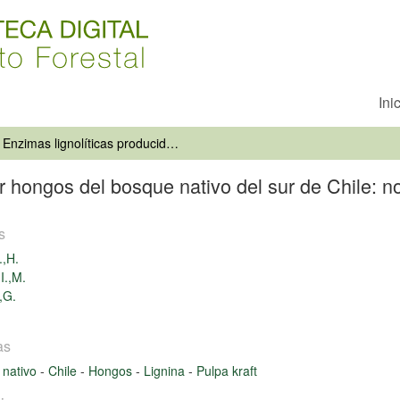
Ini
Enzimas lignolíticas producidas por hongos del bosque nativo del sur de Chile: no sólo de madera vive el hombre
r hongos del bosque nativo del sur de Chile: 
s
.,H.
I.,M.
,G.
as
 nativo
-
Chile
-
Hongos
-
Lignina
-
Pulpa kraft