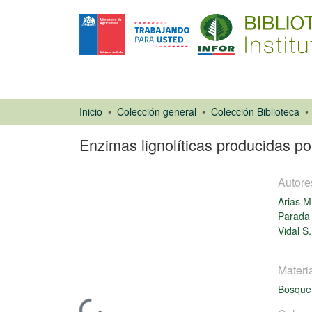
Inicio
Colección general
Colección Biblioteca
Enzimas lignolíticas producidas po
Autore
Arias M
Parada 
Vidal S.
Artículo de
revista
Materi
Bosque