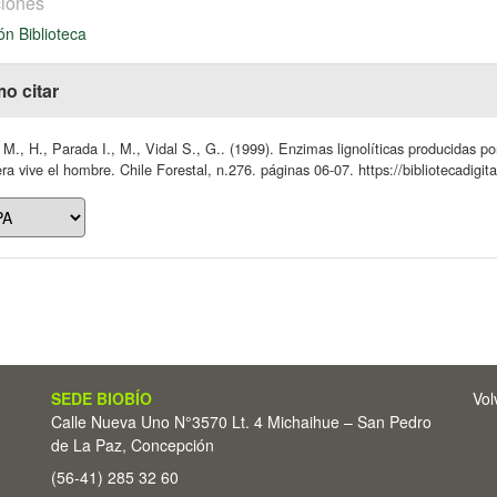
iones
ón Biblioteca
o citar
 M., H., Parada I., M., Vidal S., G.. (1999). Enzimas lignolíticas producidas p
a vive el hombre. Chile Forestal, n.276. páginas 06-07. https://bibliotecadigit
SEDE BIOBÍO
Vol
Calle Nueva Uno N°3570 Lt. 4 Michaihue – San Pedro
de La Paz, Concepción
(56-41) 285 32 60