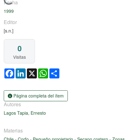
Cargando...
Fecha
1999
Editor
[s.n.]
0
Visitas
Facebook
LinkedIn
X
WhatsApp
Share
Página completa del ítem
Autores
Lagos Tapia, Ernesto
Materias
Chile
-
Corfo
-
Pequeño propietario
-
Secano costero
-
Zonas