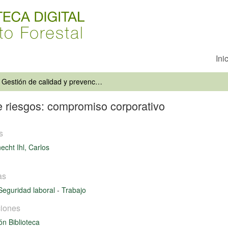
Ini
Gestión de calidad y prevención de riesgos: compromiso corporativo
e riesgos: compromiso corporativo
s
echt Ihl, Carlos
as
Seguridad laboral
-
Trabajo
iones
ón Biblioteca