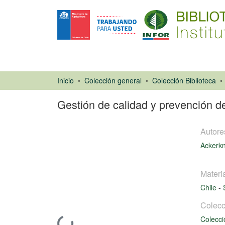
Inicio
Colección general
Colección Biblioteca
Gestión de calidad y prevención d
Autore
Ackerkn
Materi
Artículo de
Chile
-
revista
Colecc
Colecci