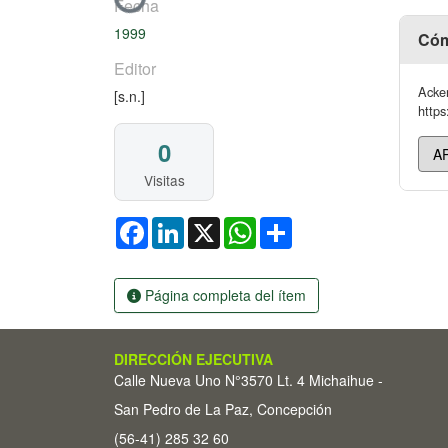
Cargando...
Fecha
1999
Cóm
Editor
Acker
[s.n.]
https
0
Visitas
Facebook
LinkedIn
X
WhatsApp
Share
Página completa del ítem
DIRECCIÓN EJECUTIVA
Calle Nueva Uno N°3570 Lt. 4 Michaihue -
San Pedro de La Paz, Concepción
(56-41) 285 32 60