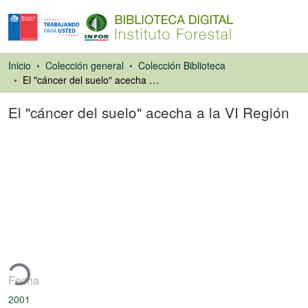
Inicio
Colección general
Colección Biblioteca
El "cáncer del suelo" acecha a la VI Región
El "cáncer del suelo" acecha a la VI Región
Artículo de revista
ando...
Fecha
2001