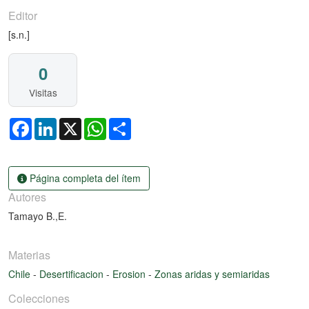
Editor
[s.n.]
0
Visitas
Facebook
LinkedIn
X
WhatsApp
Share
Página completa del ítem
Autores
Tamayo B.,E.
Materias
Chile
-
Desertificacion
-
Erosion
-
Zonas aridas y semiaridas
Colecciones