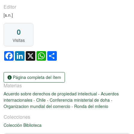
Editor
[s.n.]
0
Visitas
Facebook
LinkedIn
X
WhatsApp
Share
Página completa del ítem
Materias
Acuerdo sobre derechos de propiedad intelectual
-
Acuerdos
internacionales
-
Chile
-
Conferencia ministerial de doha
-
Organizacion mundial del comercio
-
Ronda del milenio
Colecciones
Colección Biblioteca