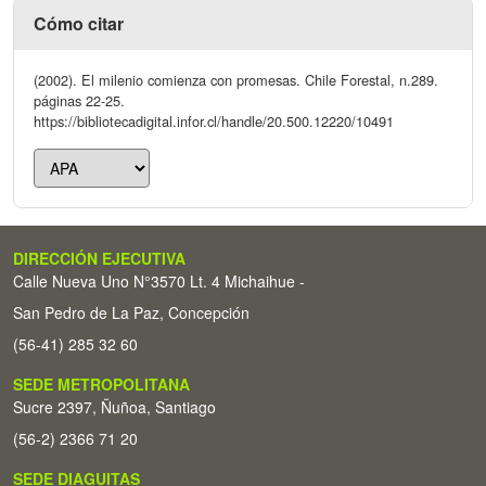
Cómo citar
(2002). El milenio comienza con promesas. Chile Forestal, n.289.
páginas 22-25.
https://bibliotecadigital.infor.cl/handle/20.500.12220/10491
DIRECCIÓN EJECUTIVA
Calle Nueva Uno N°3570 Lt. 4 Michaihue -
San Pedro de La Paz, Concepción
(56-41) 285 32 60
SEDE METROPOLITANA
Sucre 2397, Ñuñoa, Santiago
(56-2) 2366 71 20
SEDE DIAGUITAS