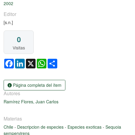
Cargando...
2002
Editor
[s.n.]
0
Visitas
Facebook
LinkedIn
X
WhatsApp
Share
Página completa del ítem
Autores
Ramírez Flores, Juan Carlos
Materias
Chile
-
Descripcion de especies
-
Especies exoticas
-
Sequoia
sempervirens