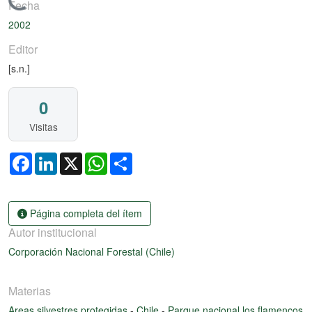
Cargando...
Fecha
2002
Editor
[s.n.]
0
Visitas
Facebook
LinkedIn
X
WhatsApp
Share
Página completa del ítem
Autor institucional
Corporación Nacional Forestal (Chile)
Materias
Areas silvestres protegidas
-
Chile
-
Parque nacional los flamencos