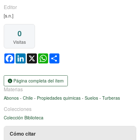
Editor
[s.n.]
0
Visitas
Facebook
LinkedIn
X
WhatsApp
Share
Página completa del ítem
Materias
Abonos
-
Chile
-
Propiedades quimicas
-
Suelos
-
Turberas
Colecciones
Colección Biblioteca
Cómo citar