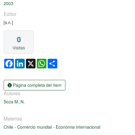
2003
Editor
[s.n.]
0
Visitas
Facebook
LinkedIn
X
WhatsApp
Share
Página completa del ítem
Autores
Soza M.,N.
Materias
Chile
-
Comercio mundial
-
Economia internacional