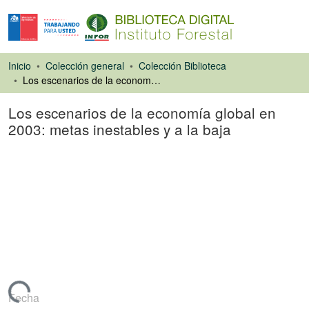
Inicio
Colección general
Colección Biblioteca
Los escenarios de la economía global en 2003: metas inestables y a la baja
Los escenarios de la economía global en
2003: metas inestables y a la baja
Artículo de revista
Cargando...
Fecha