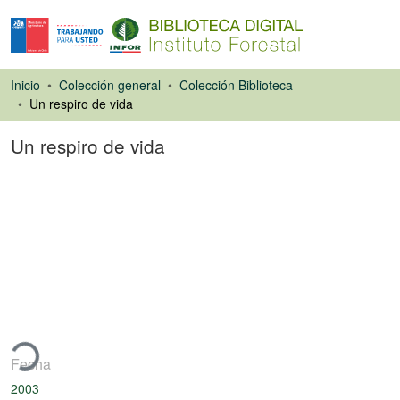
Inicio
Colección general
Colección Biblioteca
Un respiro de vida
Un respiro de vida
Artículo de revista
ando...
Fecha
2003