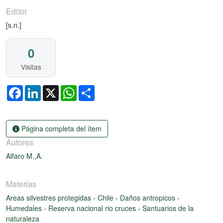
Editor
[s.n.]
0
Visitas
Facebook
LinkedIn
X
WhatsApp
Share
Página completa del ítem
Autores
Alfaro M.,A.
Materias
Areas silvestres protegidas
-
Chile
-
Daños antropicos
-
Humedales
-
Reserva nacional rio cruces
-
Santuarios de la
naturaleza