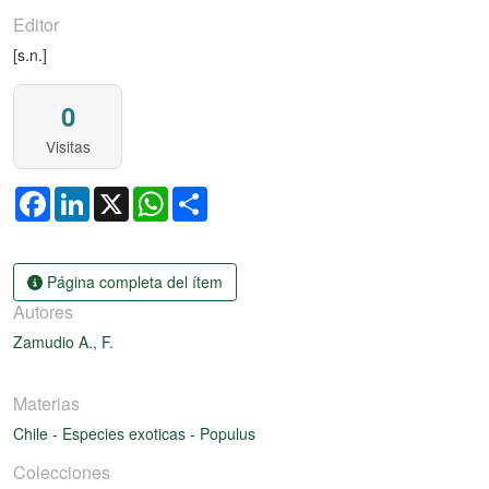
Editor
[s.n.]
0
Visitas
Facebook
LinkedIn
X
WhatsApp
Share
Página completa del ítem
Autores
Zamudio A., F.
Materias
Chile
-
Especies exoticas
-
Populus
Colecciones