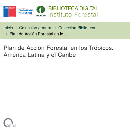
Inicio
Colección general
Colección Biblioteca
Plan de Acción Forestal en los Trópicos. América Latina y el Caribe
Plan de Acción Forestal en los Trópicos.
América Latina y el Caribe
Libro
argando...
Fecha