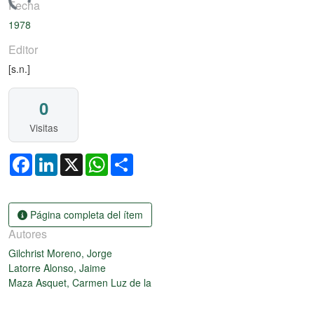
gando...
Fecha
1978
Editor
[s.n.]
0
Visitas
Facebook
LinkedIn
X
WhatsApp
Share
Página completa del ítem
Autores
Gilchrist Moreno, Jorge
Latorre Alonso, Jaime
Maza Asquet, Carmen Luz de la