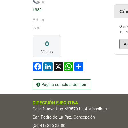
Cargando...
Fecha
1982
Cóm
Editor
Garri
[s.n.]
12. h
0
Visitas
Facebook
LinkedIn
X
WhatsApp
Share
Página completa del ítem
DIRECCIÓN EJECUTIVA
Calle Nueva Uno N°3570 Lt. 4 Michaihue -
San Pedro de La Paz, Concepción
(56-41) 285 32 60