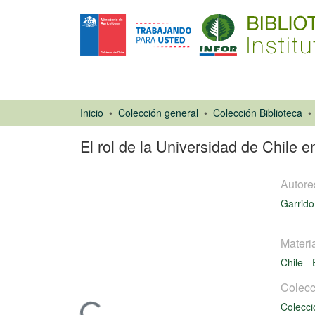
Inicio
Colección general
Colección Biblioteca
El rol de la Universidad de Chile en
Autore
Garrido
Materi
Artículo de
Chile
-
revista
Colecc
Colecci