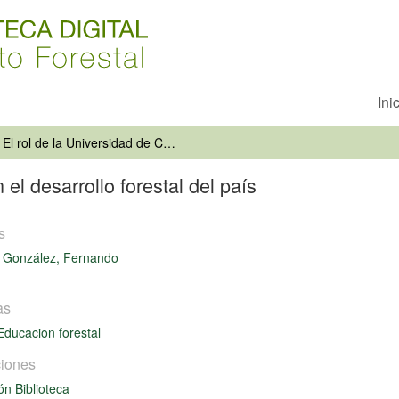
Ini
El rol de la Universidad de Chile en el desarrollo forestal del país
 el desarrollo forestal del país
s
 González, Fernando
as
Educacion forestal
iones
ón Biblioteca