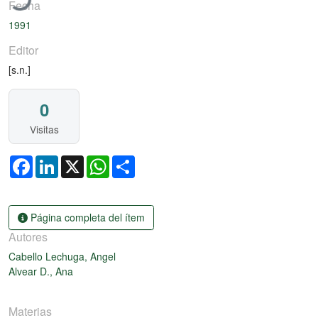
Fecha
1991
Editor
[s.n.]
0
Visitas
Facebook
LinkedIn
X
WhatsApp
Share
Página completa del ítem
Autores
Cabello Lechuga, Angel
Alvear D., Ana
Materias