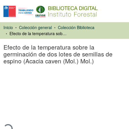
Inicio
Colección general
Colección Biblioteca
Efecto de la temperatura sobre la germinación de dos lotes de semillas de espino (Acacia caven (Mol.) Mol.)
Efecto de la temperatura sobre la
germinación de dos lotes de semillas de
espino (Acacia caven (Mol.) Mol.)
Artículo de revista
rgando...