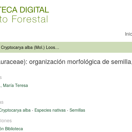
Ini
Cryptocarya alba (Mol.) Looser (Lauraceae): organización morfológica de semilla, plántula y estados juveniles
uraceae): organización morfológica de semilla,
s
., María Teresa
as
Cryptocarya alba
-
Especies nativas
-
Semillas
iones
ón Biblioteca