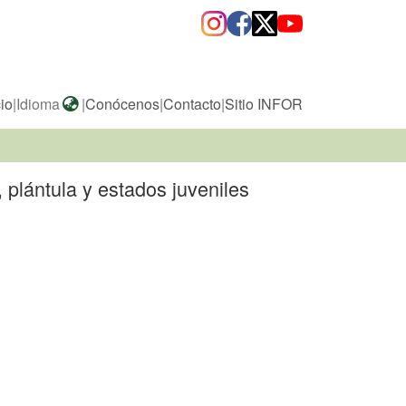
cio
|
Idioma
|
Conócenos
|
Contacto
|
Sitio INFOR
 plántula y estados juveniles