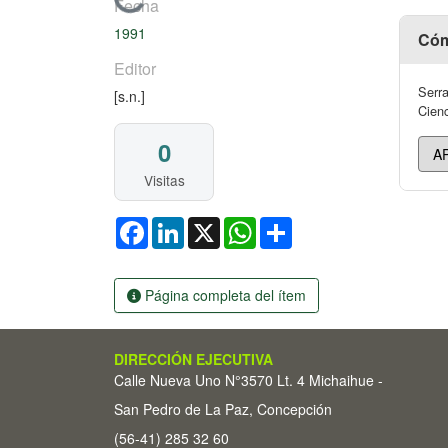
Cargando...
Fecha
1991
Cóm
Editor
Serra
[s.n.]
Cienc
0
Visitas
Facebook
LinkedIn
X
WhatsApp
Share
Página completa del ítem
DIRECCIÓN EJECUTIVA
Calle Nueva Uno N°3570 Lt. 4 Michaihue -
San Pedro de La Paz, Concepción
(56-41) 285 32 60