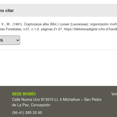
o citar
 V., M.. (1991). Cryptocarya alba (Mol.) Looser (Lauraceae): organización morfo
ias Forestales, v.07, n.1-2. páginas 21-27. https://bibliotecadigital.infor.cl/h
SEDE BIOBÍO
Vol
Calle Nueva Uno N°3570 Lt. 4 Michaihue – San Pedro
de La Paz, Concepción
(56-41) 285 32 60