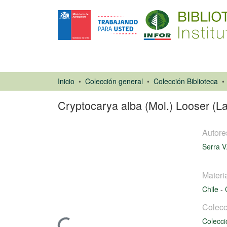
Inicio
Colección general
Colección Biblioteca
Cryptocarya alba (Mol.) Looser (La
Autore
Serra V
Materi
Artículo de
Chile
-
revista
Colecc
Colecci