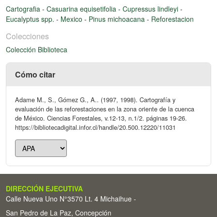
Cartografia
-
Casuarina equisetifolia
-
Cupressus lindleyi
-
Eucalyptus spp.
-
Mexico
-
Pinus michoacana
-
Reforestacion
Colecciones
Colección Biblioteca
Cómo citar
Adame M., S., Gómez G., A.. (1997, 1998). Cartografía y
evaluación de las reforestaciones en la zona oriente de la cuenca
de México. Ciencias Forestales, v.12-13, n.1/2. páginas 19-26.
https://bibliotecadigital.infor.cl/handle/20.500.12220/11031
DIRECCIÓN EJECUTIVA
Calle Nueva Uno N°3570 Lt. 4 Michaihue -
San Pedro de La Paz, Concepción