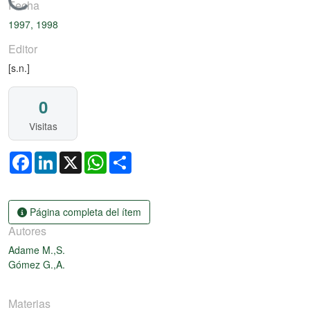
Cargando...
Fecha
1997, 1998
Editor
[s.n.]
0
Visitas
Facebook
LinkedIn
X
WhatsApp
Share
Página completa del ítem
Autores
Adame M.,S.
Gómez G.,A.
Materias