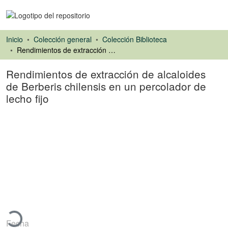
Inicio
Colección general
Colección Biblioteca
Rendimientos de extracción de alcaloides de Berberis chilensis en un percolador de lecho fijo
Rendimientos de extracción de alcaloides
de Berberis chilensis en un percolador de
lecho fijo
Artículo de revista
argando...
Fecha