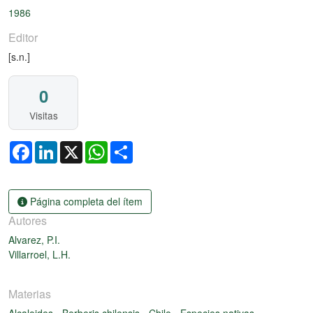
1986
Editor
[s.n.]
0
Visitas
Facebook
LinkedIn
X
WhatsApp
Share
Página completa del ítem
Autores
Alvarez, P.I.
Villarroel, L.H.
Materias
Alcaloides
-
Berberis chilensis
-
Chile
-
Especies nativas
-