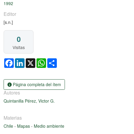
1992
Editor
[s.n.]
0
Visitas
Facebook
LinkedIn
X
WhatsApp
Share
Página completa del ítem
Autores
Quintanilla Pérez, Victor G.
Materias
Chile
-
Mapas
-
Medio ambiente