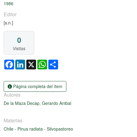
1986
Editor
[s.n.]
0
Visitas
Facebook
LinkedIn
X
WhatsApp
Share
Página completa del ítem
Autores
De la Maza Decap, Gerardo Anibal
Materias
Chile
-
Pinus radiata
-
Silvopastoreo