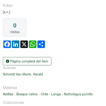
Editor
[s.n.]
0
Visitas
Facebook
LinkedIn
X
WhatsApp
Share
Página completa del ítem
Autores
Schmidt Van Marle, Harald
Materias
Astillas
-
Bosque nativo
-
Chile
-
Lenga
-
Nothofagus pumilio
Colecciones