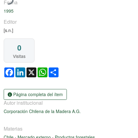
Fecha
1995
Editor
[s.n.]
0
Visitas
Facebook
LinkedIn
X
WhatsApp
Share
Página completa del ítem
Autor institucional
Corporación Chilena de la Madera A.G.
Materias
Chile
-
Mercado externo
-
Productos forestales