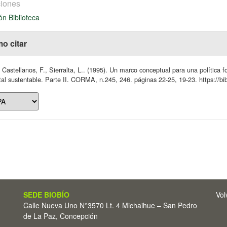
iones
ón Biblioteca
o citar
Castellanos, F., Sierralta, L.. (1995). Un marco conceptual para una política fo
tal sustentable. Parte II. CORMA, n.245, 246. páginas 22-25, 19-23. https://bib
SEDE BIOBÍO
Vol
Calle Nueva Uno N°3570 Lt. 4 Michaihue – San Pedro
de La Paz, Concepción