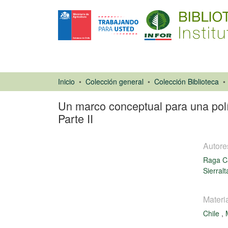
Inicio
Colección general
Colección Biblioteca
Un marco conceptual para una políti
Parte II
Autore
Raga Ca
Sierralt
Artículo de
Materi
revista
Chile
,