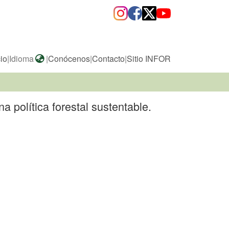
cio
|
Idioma
|
Conócenos
|
Contacto
|
Sitio INFOR
a política forestal sustentable.