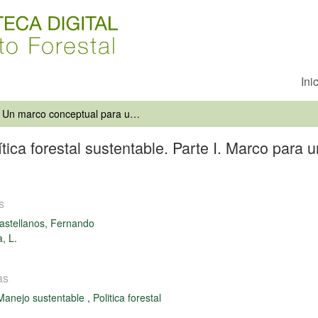
Ini
Un marco conceptual para una política forestal sustentable. Parte I. Marco para una política forestal sustentable. Parte II
ca forestal sustentable. Parte I. Marco para un
s
stellanos, Fernando
a, L.
as
Manejo sustentable
,
Politica forestal