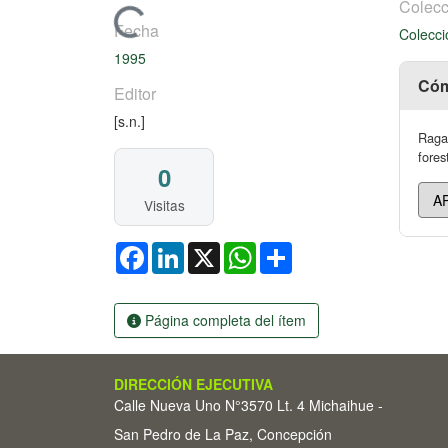
Colecc
Cargando...
Fecha
Colecci
1995
Cóm
Editor
[s.n.]
Raga 
fores
0
Visitas
Facebook
LinkedIn
X
WhatsApp
Share
Página completa del ítem
DIRECCIÓN EJECUTIVA
Calle Nueva Uno N°3570 Lt. 4 Michaihue -
San Pedro de La Paz, Concepción