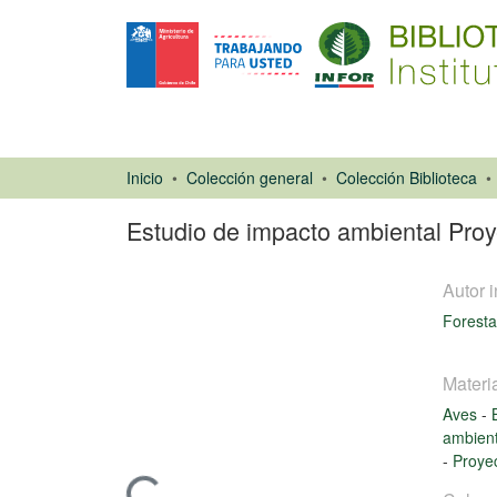
Inicio
Colección general
Colección Biblioteca
Estudio de impacto ambiental Proy
Autor i
Forestal
Materi
Aves
-
Libro
ambien
-
Proye