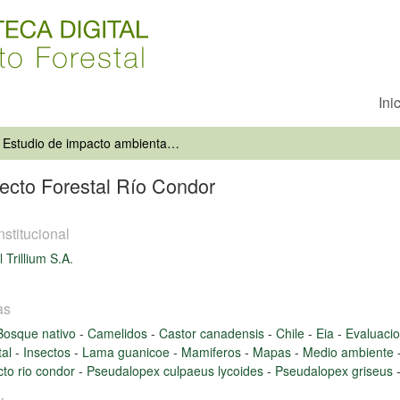
Ini
Estudio de impacto ambiental Proyecto Forestal Río Condor
ecto Forestal Río Condor
nstitucional
 Trillium S.A.
as
Bosque nativo
-
Camelidos
-
Castor canadensis
-
Chile
-
Eia
-
Evaluaci
tal
-
Insectos
-
Lama guanicoe
-
Mamiferos
-
Mapas
-
Medio ambiente
cto rio condor
-
Pseudalopex culpaeus lycoides
-
Pseudalopex griseus