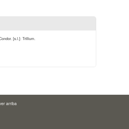
ndor. [s.l.]: Trillium.
ver arriba