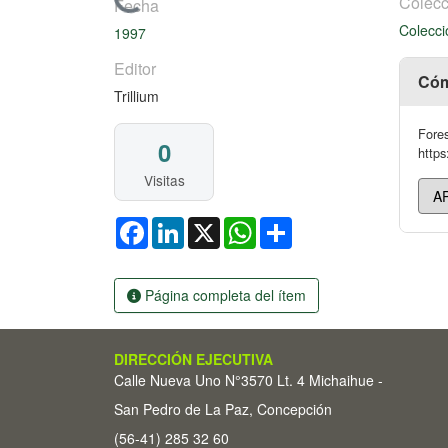
Cargando...
Colecc
Fecha
Colecci
1997
Editor
Cóm
Trillium
Fores
0
https
Visitas
Facebook
LinkedIn
X
WhatsApp
Share
Página completa del ítem
DIRECCIÓN EJECUTIVA
Calle Nueva Uno N°3570 Lt. 4 Michaihue -
San Pedro de La Paz, Concepción
(56-41) 285 32 60