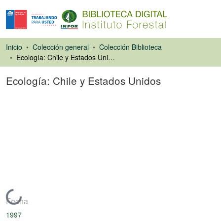
Inicio
Colección general
Colección Biblioteca
Ecología: Chile y Estados Unidos
Ecología: Chile y Estados Unidos
Artículo de revista
Cargando...
Fecha
1997