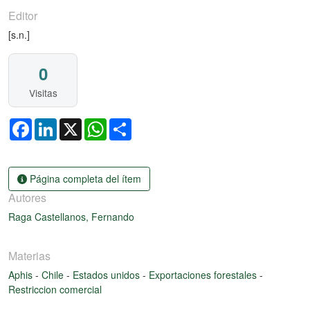
Editor
[s.n.]
0
Visitas
Facebook
LinkedIn
X
WhatsApp
Share
Página completa del ítem
Autores
Raga Castellanos, Fernando
Materias
Aphis
-
Chile
-
Estados unidos
-
Exportaciones forestales
-
Restriccion comercial