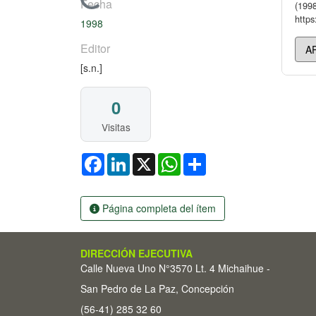
Cargando...
Fecha
(1998
https
1998
Editor
[s.n.]
0
Visitas
Facebook
LinkedIn
X
WhatsApp
Share
Página completa del ítem
DIRECCIÓN EJECUTIVA
Calle Nueva Uno N°3570 Lt. 4 Michaihue -
San Pedro de La Paz, Concepción
(56-41) 285 32 60