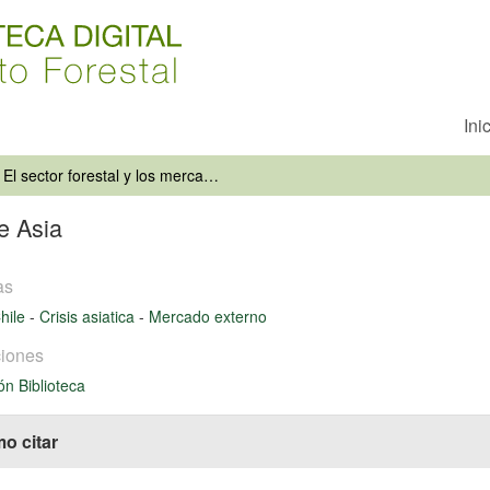
Ini
El sector forestal y los mercados de Asia
e Asia
as
hile
-
Crisis asiatica
-
Mercado externo
iones
ón Biblioteca
o citar