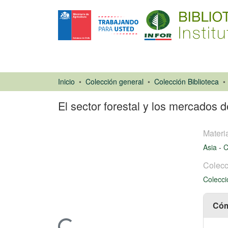
Inicio
Colección general
Colección Biblioteca
El sector forestal y los mercados d
Materi
Asia
-
C
Colecc
Colecci
Artículo de
revista
Cóm