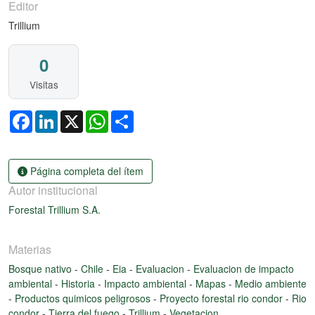
Editor
Trillium
0
Visitas
Facebook
LinkedIn
X
WhatsApp
Share
Página completa del ítem
Autor institucional
Forestal Trillium S.A.
Materias
Bosque nativo
-
Chile
-
Eia
-
Evaluacion
-
Evaluacion de impacto
ambiental
-
Historia
-
Impacto ambiental
-
Mapas
-
Medio ambiente
-
Productos quimicos peligrosos
-
Proyecto forestal rio condor
-
Rio
condor
-
Tierra del fuego
-
Trillium
-
Vegetacion